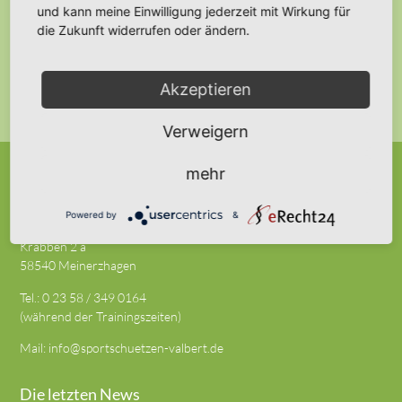
E-
und kann meine Einwilligung jederzeit mit Wirkung für
Mail-
die Zukunft widerrufen oder ändern.
Adresse
ABONNIEREN
Akzeptieren
Verweigern
mehr
Sportschützen Valbert e.V.
Powered by
&
Krabben 2 a
58540 Meinerzhagen
Tel.: 0 23 58 / 349 0164
(während der Trainingszeiten)
Mail:
info@sportschuetzen-valbert.de
Die letzten News